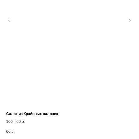
Салат из Крабовых палочек
Са
100 г. 60 р.
100 
60
р.
110